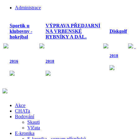
Administrace
Sportík u
VÝPRAVA PŘEDJARNÍ
klubovny -
NA VRBENSKÉ
Diskgolf
hokejbal
RYBNÍKY A DÁL.
2018
2016
2018
Akce
CHATa
Bodování
Skauti
Vlčata
E-kronika
E-kronika - seznam příspěvků