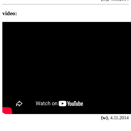
video:
{w}
, 4.11.2014