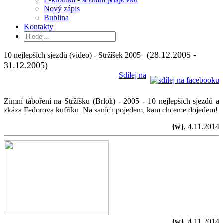
Nový zápis
Bublina
Kontakty
(28.12.2005 -
10 nejlepších sjezdů (video) - Stržíšek 2005
31.12.2005)
Sdílej na
Zimní táboření na Stržíšku (Brloh) - 2005 - 10 nejlepších sjezdů a
zkáza Fedorova kufříku. Na saních pojedem, kam chceme dojedem!
{w}
, 4.11.2014
{w}
, 4.11.2014