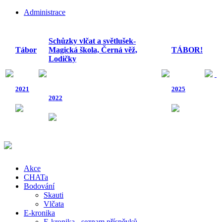
Administrace
Schůzky vlčat a světlušek-
Tábor
Magická škola, Černá věž,
TÁBOR!
Lodičky
2021
2025
2022
Akce
CHATa
Bodování
Skauti
Vlčata
E-kronika
E-kronika - seznam příspěvků