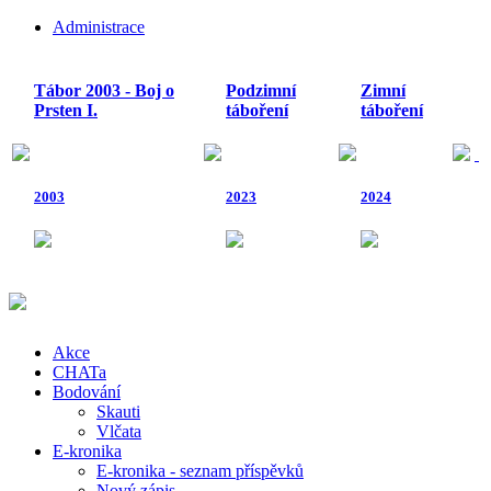
Administrace
Tábor 2003 - Boj o
Podzimní
Zimní
Prsten I.
táboření
táboření
2003
2023
2024
Akce
CHATa
Bodování
Skauti
Vlčata
E-kronika
E-kronika - seznam příspěvků
Nový zápis