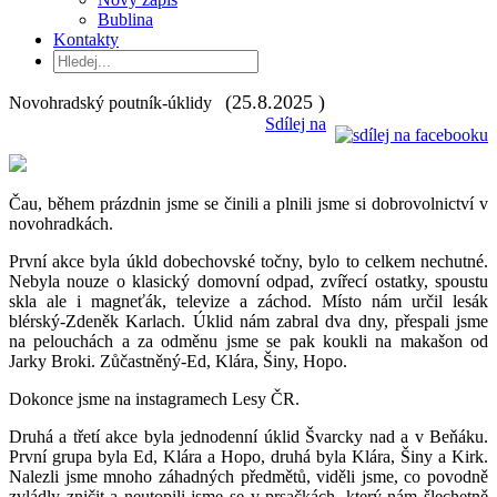
Bublina
Kontakty
(25.8.2025 )
Novohradský poutník-úklidy
Sdílej na
Čau, během prázdnin jsme se činili a plnili jsme si dobrovolnictví v
novohradkách.
První akce byla úkld dobechovské točny, bylo to celkem nechutné.
Nebyla nouze o klasický domovní odpad, zvířecí ostatky, spoustu
skla ale i magneťák, televize a záchod. Místo nám určil lesák
blérský-Zdeněk Karlach. Úklid nám zabral dva dny, přespali jsme
na pelouchách a za odměnu jsme se pak koukli na makašon od
Jarky Broki. Zůčastněný-Ed, Klára, Šiny, Hopo.
Dokonce jsme na instagramech Lesy ČR.
Druhá a třetí akce byla jednodenní úklid Švarcky nad a v Beňáku.
První grupa byla Ed, Klára a Hopo, druhá byla Klára, Šiny a Kirk.
Nalezli jsme mnoho záhadných předmětů, viděli jsme, co povodně
zvládly zničit a neutopili jsme se v prsačkách, který nám šlechetně